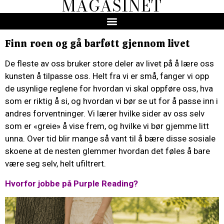
MAGASINET
Finn roen og gå barføtt gjennom livet
De fleste av oss bruker store deler av livet på å lære oss
kunsten å tilpasse oss. Helt fra vi er små, fanger vi opp
de usynlige reglene for hvordan vi skal oppføre oss, hva
som er riktig å si, og hvordan vi bør se ut for å passe inn i
andres forventninger. Vi lærer hvilke sider av oss selv
som er «greie» å vise frem, og hvilke vi bør gjemme litt
unna. Over tid blir mange så vant til å bære disse sosiale
skoene at de nesten glemmer hvordan det føles å bare
være seg selv, helt ufiltrert.
Hvorfor jobbe på Purple Reading?