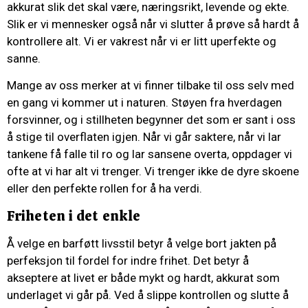
akkurat slik det skal være, næringsrikt, levende og ekte.
Slik er vi mennesker også når vi slutter å prøve så hardt å
kontrollere alt. Vi er vakrest når vi er litt uperfekte og
sanne.
Mange av oss merker at vi finner tilbake til oss selv med
en gang vi kommer ut i naturen. Støyen fra hverdagen
forsvinner, og i stillheten begynner det som er sant i oss
å stige til overflaten igjen. Når vi går saktere, når vi lar
tankene få falle til ro og lar sansene overta, oppdager vi
ofte at vi har alt vi trenger. Vi trenger ikke de dyre skoene
eller den perfekte rollen for å ha verdi.
Friheten i det enkle
Å velge en barføtt livsstil betyr å velge bort jakten på
perfeksjon til fordel for indre frihet. Det betyr å
akseptere at livet er både mykt og hardt, akkurat som
underlaget vi går på. Ved å slippe kontrollen og slutte å