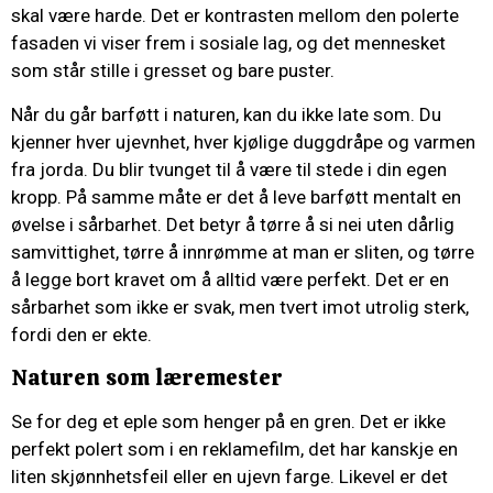
skal være harde. Det er kontrasten mellom den polerte
fasaden vi viser frem i sosiale lag, og det mennesket
som står stille i gresset og bare puster.
Når du går barføtt i naturen, kan du ikke late som. Du
kjenner hver ujevnhet, hver kjølige duggdråpe og varmen
fra jorda. Du blir tvunget til å være til stede i din egen
kropp. På samme måte er det å leve barføtt mentalt en
øvelse i sårbarhet. Det betyr å tørre å si nei uten dårlig
samvittighet, tørre å innrømme at man er sliten, og tørre
å legge bort kravet om å alltid være perfekt. Det er en
sårbarhet som ikke er svak, men tvert imot utrolig sterk,
fordi den er ekte.
Naturen som læremester
Se for deg et eple som henger på en gren. Det er ikke
perfekt polert som i en reklamefilm, det har kanskje en
liten skjønnhetsfeil eller en ujevn farge. Likevel er det