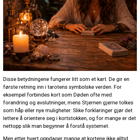
Disse betydningene fungerer litt som et kart. De gir en
første retning inn i tarotens symbolske verden. For
eksempel forbindes kort som Døden ofte med
forandring og avslutninger, mens Stjernen gjerne tolkes
som håp eller nye muligheter. Slike forklaringer gjør det
lettere å orientere seg i kortstokken, og for mange er det
nettopp slik man begynner å forstå systemet.
Men etter hvert oppdager mange at kortene ikke alltid