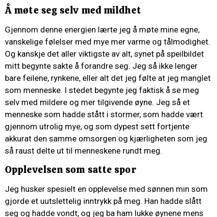
Å møte seg selv med mildhet
Gjennom denne energien lærte jeg å møte mine egne,
vanskelige følelser med mye mer varme og tålmodighet.
Og kanskje det aller viktigste av alt, synet på speilbildet
mitt begynte sakte å forandre seg. Jeg så ikke lenger
bare feilene, rynkene, eller alt det jeg følte at jeg manglet
som menneske. I stedet begynte jeg faktisk å se meg
selv med mildere og mer tilgivende øyne. Jeg så et
menneske som hadde stått i stormer, som hadde vært
gjennom utrolig mye, og som dypest sett fortjente
akkurat den samme omsorgen og kjærligheten som jeg
så raust delte ut til menneskene rundt meg.
Opplevelsen som satte spor
Jeg husker spesielt en opplevelse med sønnen min som
gjorde et uutslettelig inntrykk på meg. Han hadde slått
seg og hadde vondt, og jeg ba ham lukke øynene mens